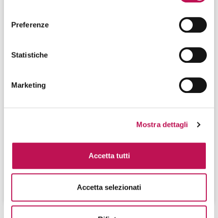
consenso
Preferenze
Statistiche
Marketing
10.04.2024
Intervista a Gianluca Maggi, Cyber Security
Manager di Lottomatica
Mostra dettagli
Gianluca Maggi
Cyber Security Manager
Accetta tutti
Lottomatica
GUARDA IL VIDEO
Accetta selezionati