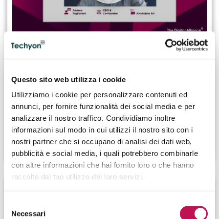
08.05.2024
Intervista ad Andrea Pagliarani, CEO & Co-
Founder di Aivolution Srl
Questo sito web utilizza i cookie
Andrea Pagliarani
Utilizziamo i cookie per personalizzare contenuti ed
annunci, per fornire funzionalità dei social media e per
CEO & Co-Founder
analizzare il nostro traffico. Condividiamo inoltre
Aivolution Srl
informazioni sul modo in cui utilizzi il nostro sito con i
nostri partner che si occupano di analisi dei dati web,
GUARDA IL VIDEO
pubblicità e social media, i quali potrebbero combinarle
con altre informazioni che hai fornito loro o che hanno
raccolto dal tuo utilizzo dei loro servizi.
Selezione
Necessari
del