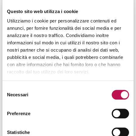
Questo sito web utilizza i cookie
Utilizziamo i cookie per personalizzare contenuti ed
Nome*
annunci, per fornire funzionalità dei social media e per
analizzare il nostro traffico. Condividiamo inoltre
informazioni sul modo in cui utilizzi il nostro sito con i
nostri partner che si occupano di analisi dei dati web,
pubblicità e social media, i quali potrebbero combinarle
Cognome*
con altre informazioni che hai fornito loro o che hanno
raccolto dal tuo utilizzo dei loro servizi.
Selezione
E-mail*
Necessari
del
consenso
Preferenze
Conferma E-mail*
Statistiche