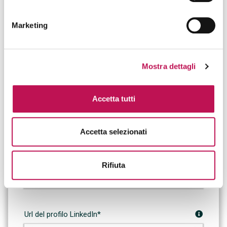
Marketing
Telefono*
Mostra dettagli
Accetta tutti
Paese di residenza*
Accetta selezionati
Città*
Rifiuta
Url del profilo LinkedIn*