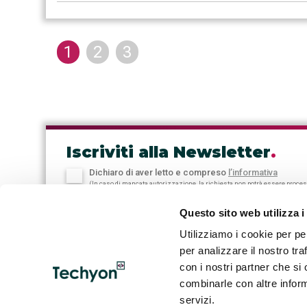
1
2
3
Iscriviti alla Newsletter
.
Dichiaro di aver letto e compreso
l’informativa
(In caso di mancata autorizzazione, la richiesta non potrà essere proce
Questo sito web utilizza i
Utilizziamo i cookie per pe
per analizzare il nostro tra
con i nostri partner che si
Note Legali & Privacy
combinarle con altre inform
servizi.