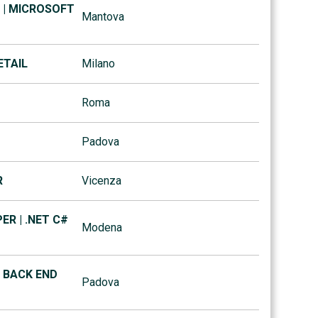
 | MICROSOFT
Mantova
ETAIL
Milano
Roma
Padova
R
Vicenza
R | .NET C#
Modena
 BACK END
Padova