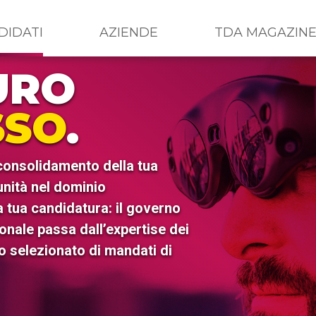
DIDATI
AZIENDE
TDA MAGAZIN
URO
SSO
.
 consolidamento della tua
unità nel dominio
a tua candidatura: il governo
onale passa dall’expertise dei
o selezionato di mandati di