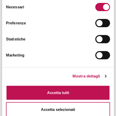
Selezione
Necessari
del
consenso
Paese di residenza*
Preferenze
Statistiche
Città*
Marketing
Mostra dettagli
Url del profilo LinkedIn*
Accetta tutti
Lingua*
Accetta selezionati