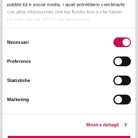
pubblicità e social media, i quali potrebbero combinarle
con altre informazioni che hai fornito loro o che hanno
raccolto dal tuo utilizzo dei loro servizi.
Selezione
05.11.2024
Necessari
del
Chi è e di cosa si occupa il Data Labeling
consenso
Specialist
Preferenze
Il Data Labeling Specialist analizza, etichetta e classifica
i dati necessari ad addestrare e migliorare i modelli di
Machine Learning. Quali tool utilizza?
Statistiche
CONTINUA A LEGGERE
Marketing
Mostra dettagli