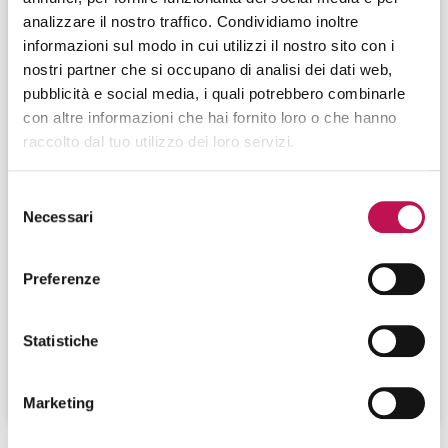
analizzare il nostro traffico. Condividiamo inoltre
informazioni sul modo in cui utilizzi il nostro sito con i
nostri partner che si occupano di analisi dei dati web,
pubblicità e social media, i quali potrebbero combinarle
con altre informazioni che hai fornito loro o che hanno
raccolto dal tuo utilizzo dei loro servizi.
25.05.2023
Selezione
Online Community Manager: responsabilità
Necessari
del
e principali skill
consenso
Preferenze
L'Online Community Manager si occupa principalmente
di sviluppare la content strategy aziendale e di
instaurare un rapporto diretto con gli utenti delle
Statistiche
community online.
CONTINUA A LEGGERE
Marketing