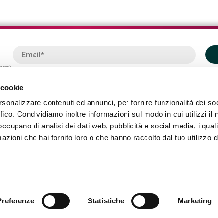
ssata)
 cookie
rsonalizzare contenuti ed annunci, per fornire funzionalità dei so
ffico. Condividiamo inoltre informazioni sul modo in cui utilizzi il 
 occupano di analisi dei dati web, pubblicità e social media, i qual
azioni che hai fornito loro o che hanno raccolto dal tuo utilizzo d
Preferenze
Statistiche
Marketing
DIDATI
AZIENDE
TDA MAGAZINE