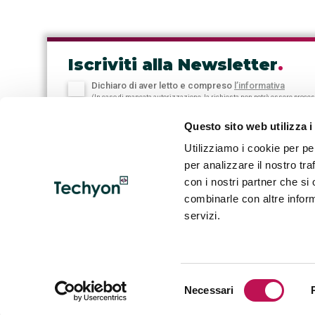
Iscriviti alla Newsletter
.
Dichiaro di aver letto e compreso
l’informativa
(In caso di mancata autorizzazione, la richiesta non potrà essere proce
Questo sito web utilizza i
Utilizziamo i cookie per pe
per analizzare il nostro tra
con i nostri partner che si
Note Legali & Privacy
combinarle con altre inform
servizi.
Selezione
Necessari
HOME
CAN
del