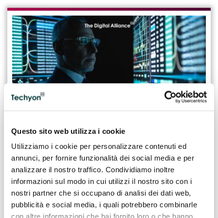
Questo sito web utilizza i cookie
05.05.2025
Utilizziamo i cookie per personalizzare contenuti ed
Professione Data Miner: ruolo e principali
annunci, per fornire funzionalità dei social media e per
competenze
analizzare il nostro traffico. Condividiamo inoltre
informazioni sul modo in cui utilizzi il nostro sito con i
Il Data Miner, mediante precise tecniche e metodologie,
analizza grandi moli di dati al fine di identificare
nostri partner che si occupano di analisi dei dati web,
associazioni implicite, anomalie e pattern ricorrenti.
pubblicità e social media, i quali potrebbero combinarle
con altre informazioni che hai fornito loro o che hanno