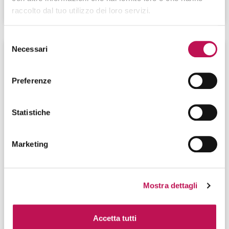
CONTINUA A LEGGERE
raccolto dal tuo utilizzo dei loro servizi.
Selezione
Necessari
del
consenso
Preferenze
Statistiche
Marketing
11.02.2025
Mostra dettagli
Machine Learning Scientist: ruoli, compiti
e competenze
Accetta tutti
Il Machine Learning Scientist si occupa principalmente