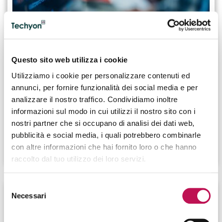
07.09.2023
Questo sito web utilizza i cookie
Cosa fa un Software Developer e quali
Utilizziamo i cookie per personalizzare contenuti ed
skill possiede
annunci, per fornire funzionalità dei social media e per
analizzare il nostro traffico. Condividiamo inoltre
Il Software Developer è la figura che progetta, sviluppa
informazioni sul modo in cui utilizzi il nostro sito con i
e aggiorna gli applicativi e i software aziendali. Spesso è
nostri partner che si occupano di analisi dei dati web,
a capo di un team specializzato.
pubblicità e social media, i quali potrebbero combinarle
con altre informazioni che hai fornito loro o che hanno
CONTINUA A LEGGERE
raccolto dal tuo utilizzo dei loro servizi.
Selezione
Necessari
del
consenso