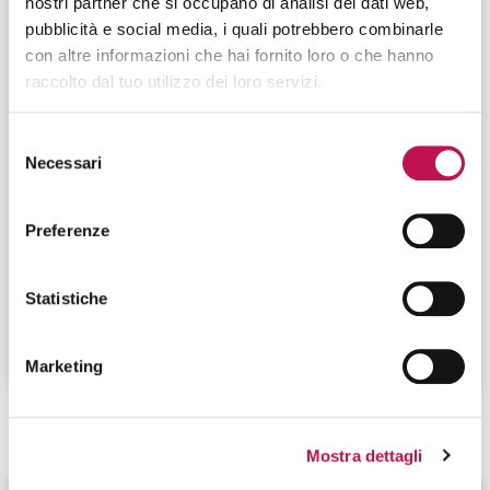
nostri partner che si occupano di analisi dei dati web,
pubblicità e social media, i quali potrebbero combinarle
con altre informazioni che hai fornito loro o che hanno
raccolto dal tuo utilizzo dei loro servizi.
Selezione
21.01.2025
Necessari
del
Chi è il Temporary Innovation Manager e
consenso
quali skill possiede
Preferenze
Il Temporary Innovation Manager accompagna le
aziende nella post-digital era, consigliando tool digitali e
Statistiche
supportando il processo innovativo.
CONTINUA A LEGGERE
Marketing
Mostra dettagli