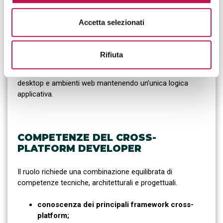
integrazione con servizi di intelligenza
artificiale e analytics.
Accetta selezionati
La crescente diffusione delle
super app
e delle
piattaforme digitali integrate sta aumentando la domanda
Rifiuta
di professionisti in grado di sviluppare applicazioni che
operino in modo uniforme su smartphone, tablet,
desktop e ambienti web mantenendo un’unica logica
applicativa.
COMPETENZE DEL CROSS-
PLATFORM DEVELOPER
Il ruolo richiede una combinazione equilibrata di
competenze tecniche, architetturali e progettuali.
conoscenza dei principali framework cross-
platform;