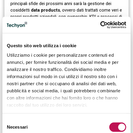
principali sfide dei prossimi anni sarà la gestione dei
cosiddetti
data products
, ovvero dati trattati come veri e
propri prodotti aziendali, con ownership, KPI e processi di
miglioramento continuo.
Questo sito web utilizza i cookie
IL CDAO NELL’ERA
Utilizziamo i cookie per personalizzare contenuti ed
DELL’INTELLIGENZA
annunci, per fornire funzionalità dei social media e per
ARTIFICIALE
analizzare il nostro traffico. Condividiamo inoltre
informazioni sul modo in cui utilizzi il nostro sito con i
L’affermazione dell’intelligenza artificiale sta ampliando
nostri partner che si occupano di analisi dei dati web,
significativamente il perimetro operativo del Chief Data &
pubblicità e social media, i quali potrebbero combinarle
Analytics Officer.
con altre informazioni che hai fornito loro o che hanno
raccolto dal tuo utilizzo dei loro servizi.
Oggi il CDAO non si limita più a gestire dati e
reporting, ma contribuisce direttamente alla
costruzione delle strategie di AI aziendale.
Selezione
Necessari
del