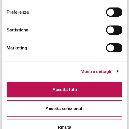
Tra le sue responsabilità emergenti rientrano:
consenso
Preferenze
supervisione delle iniziative di AI e machine
learning;
definizione delle politiche di AI governance;
Statistiche
gestione dell’etica e della trasparenza
algoritmica;
monitoraggio della qualità dei dati utilizzati dai
Marketing
modelli di AI;
valutazione del valore generato dagli
investimenti in analytics e intelligenza
artificiale.
Mostra dettagli
L’evoluzione più recente del ruolo riguarda l’adozione di
modelli di
Decision Intelligence
,
disciplina che
Accetta tutti
combina analytics, AI e scienze decisionali
per
supportare scelte aziendali sempre più rapide e
informate.
Accetta selezionati
Rifiuta