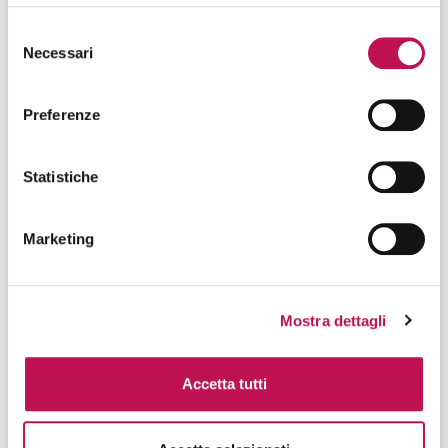
Oggi questa figura collabora frequentemente con:
Selezione
Necessari
del
team
DevOps
;
consenso
Site Reliability Engineer (SRE);
Preferenze
Cloud Engineer
;
Cyber Security Analyst
;
Software Architect
.
Statistiche
Sempre più organizzazioni adottano pratiche di
blameless post-mortem
, metodologia introdotta dalla
Marketing
Site Reliability Engineering che consente di
analizzare gli
incidenti senza attribuire responsabilità individuali
,
favorendo il miglioramento continuo dei processi e la
diffusione della conoscenza tecnica.
Mostra dettagli
Accetta tutti
COMPETENZE DELL'IT ESCALATION
ENGINEER