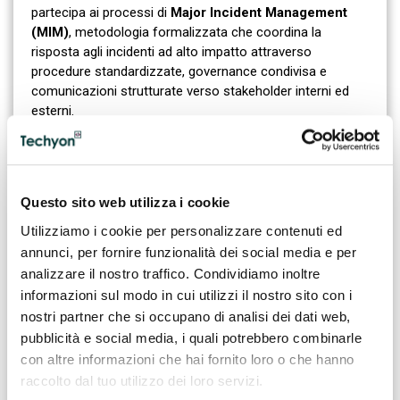
partecipa ai processi di
Major Incident Management
(MIM)
, metodologia formalizzata che coordina la
risposta agli incidenti ad alto impatto attraverso
procedure standardizzate, governance condivisa e
comunicazioni strutturate verso stakeholder interni ed
esterni.
EVOLUZIONE DEL RUOLO:
Questo sito web utilizza i cookie
DALL'ASSISTENZA TECNICA ALLA
SERVICE RELIABILITY
Utilizziamo i cookie per personalizzare contenuti ed
annunci, per fornire funzionalità dei social media e per
Negli ultimi anni il ruolo dell'IT Escalation Engineer ha
analizzare il nostro traffico. Condividiamo inoltre
assunto una valenza sempre più strategica.
informazioni sul modo in cui utilizzi il nostro sito con i
nostri partner che si occupano di analisi dei dati web,
La crescente diffusione di infrastrutture cloud,
pubblicità e social media, i quali potrebbero combinarle
microservizi e ambienti distribuiti rende infatti la
con altre informazioni che hai fornito loro o che hanno
gestione degli incidenti significativamente più
raccolto dal tuo utilizzo dei loro servizi.
articolata rispetto al passato.