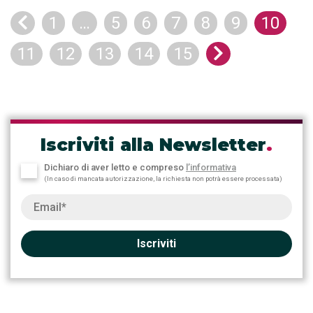
Previous
1
…
5
6
7
8
9
10
Next
11
12
13
14
15
Iscriviti alla Newsletter
.
Dichiaro di aver letto e compreso
l’informativa
(In caso di mancata autorizzazione, la richiesta non potrà essere processata)
Iscriviti