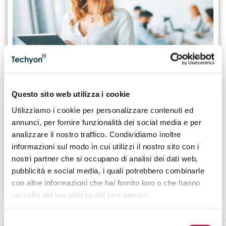
07.11.2023
SAP HR-HCM Expert: principali compiti e
Questo sito web utilizza i cookie
responsabilità
Utilizziamo i cookie per personalizzare contenuti ed
annunci, per fornire funzionalità dei social media e per
Il SAP HR-HCM Expert si occupa di configurare,
analizzare il nostro traffico. Condividiamo inoltre
mantenere e gestire il sistema SAP HR-HCM al fine di
informazioni sul modo in cui utilizzi il nostro sito con i
ottimizzare le attività aziendali legate alle risorse umane
nostri partner che si occupano di analisi dei dati web,
e fornire supporto strategico al business.
pubblicità e social media, i quali potrebbero combinarle
CONTINUA A LEGGERE
con altre informazioni che hai fornito loro o che hanno
raccolto dal tuo utilizzo dei loro servizi.
Selezione