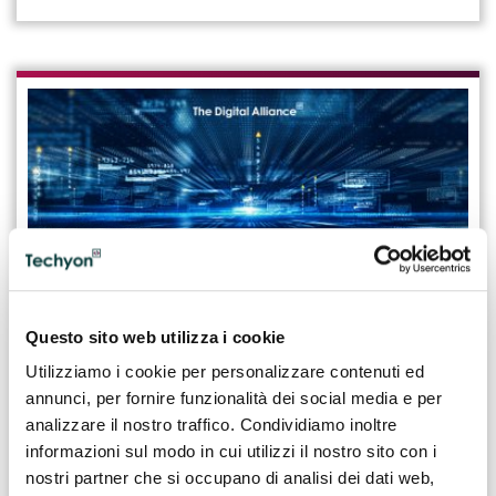
Questo sito web utilizza i cookie
28.10.2025
Utilizziamo i cookie per personalizzare contenuti ed
Principali compiti e competenze del Data
annunci, per fornire funzionalità dei social media e per
Scientist
analizzare il nostro traffico. Condividiamo inoltre
informazioni sul modo in cui utilizzi il nostro sito con i
Il Data Scientist interpreta grandi moli di dati e ne ricava
nostri partner che si occupano di analisi dei dati web,
informazioni utili per sviluppare modelli e strategie che