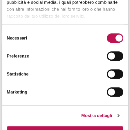
pubblicità e social media, i quali potrebbero combinarle
supportino il business aziendale. Quali sono le sue
con altre informazioni che hai fornito loro o che hanno
competenze?
raccolto dal tuo utilizzo dei loro servizi.
CONTINUA A LEGGERE
Selezione
Necessari
del
consenso
Preferenze
Statistiche
Marketing
Mostra dettagli
26.08.2025
Di cosa si occupa l’IoT Specialist e quali