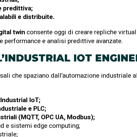
 predittiva;
labili e distribuite.
gital twin
consente oggi di creare repliche virtuali
e performance e analisi predittive avanzate.
’INDUSTRIAL IOT ENGINE
sali che spaziano dall’automazione industriale al
ndustrial IoT;
ustriale e PLC;
ustriali (MQTT, OPC UA, Modbus);
ud e sistemi edge computing;
triale;