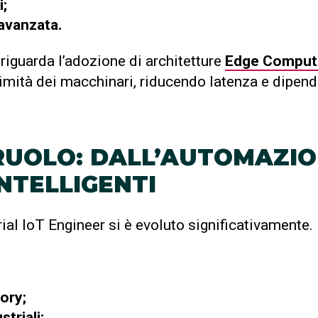
i;
avanzata.
 riguarda l’adozione di architetture
Edge Comput
simità dei macchinari, riducendo latenza e dipend
RUOLO: DALL’AUTOMAZIO
INTELLIGENTI
trial IoT Engineer si è evoluto significativamente.
ory;
striali;