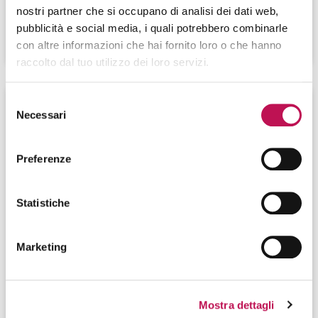
digitale all’interno di un’organizzazione.
nostri partner che si occupano di analisi dei dati web,
pubblicità e social media, i quali potrebbero combinarle
CONTINUA A LEGGERE
con altre informazioni che hai fornito loro o che hanno
raccolto dal tuo utilizzo dei loro servizi.
Selezione
Necessari
del
consenso
Preferenze
Statistiche
Marketing
25.02.2025
Principali task e skill del Business
Mostra dettagli
Applications Manager