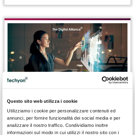
11.03.2025
Questo sito web utilizza i cookie
Chief Innovation Officer: qual è il ruolo del
Utilizziamo i cookie per personalizzare contenuti ed
CInO
annunci, per fornire funzionalità dei social media e per
analizzare il nostro traffico. Condividiamo inoltre
Il Chief Innovation Officer (CInO) è il responsabile della
informazioni sul modo in cui utilizzi il nostro sito con i
gestione del processo di innovazione tecnologica e