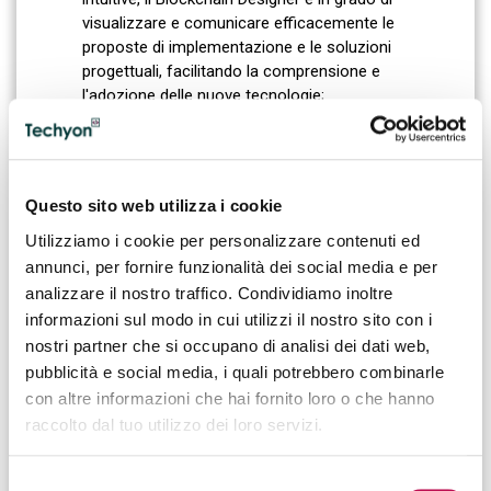
visualizzare e comunicare efficacemente le
proposte di implementazione e le soluzioni
progettuali, facilitando la comprensione e
l'adozione delle nuove tecnologie;
Identificare e risolvere eventuali problemi e
complicazioni
: individua rapidamente le criticità
nei processi aziendali e sviluppare soluzioni efficaci
Questo sito web utilizza i cookie
per risolverle, migliorando l'efficienza operativa.
Utilizziamo i cookie per personalizzare contenuti ed
annunci, per fornire funzionalità dei social media e per
analizzare il nostro traffico. Condividiamo inoltre
IL BLOCKCHAIN DESIGNER:
informazioni sul modo in cui utilizzi il nostro sito con i
FORMAZIONE E SOFT SKILL
nostri partner che si occupano di analisi dei dati web,
pubblicità e social media, i quali potrebbero combinarle
Generalmente, il
Blockchain Designer
possiede una
con altre informazioni che hai fornito loro o che hanno
laurea in
Informatica o Ingegneria Informatica
ed è
raccolto dal tuo utilizzo dei loro servizi.
appassionato di argomenti
Data Science
correlati.
Tra le principali
hard skill
del
Blockchain Designer
,
Selezione