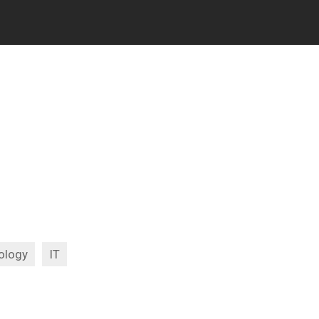
ology
IT