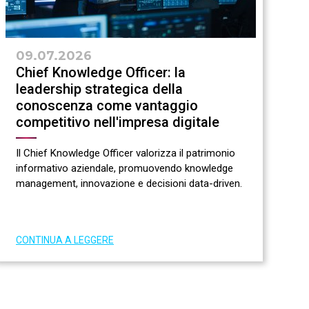
09.07.2026
0
Chief Knowledge Officer: la
I
leadership strategica della
d
conoscenza come vantaggio
t
competitivo nell'impresa digitale
s
Il Chief Knowledge Officer valorizza il patrimonio
L
informativo aziendale, promuovendo knowledge
c
management, innovazione e decisioni data-driven.
c
CONTINUA A LEGGERE
C