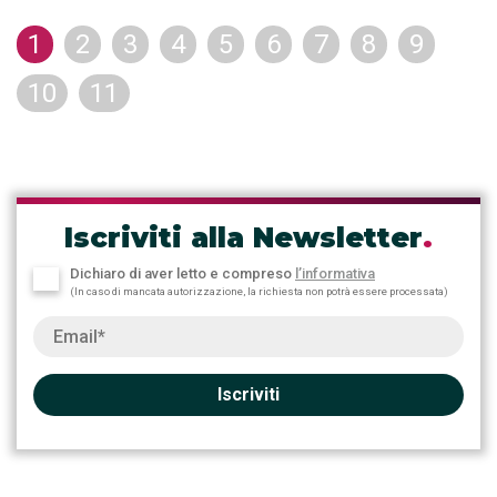
1
2
3
4
5
6
7
8
9
10
11
Iscriviti alla Newsletter
.
Dichiaro di aver letto e compreso
l’informativa
(In caso di mancata autorizzazione, la richiesta non potrà essere processata)
Iscriviti