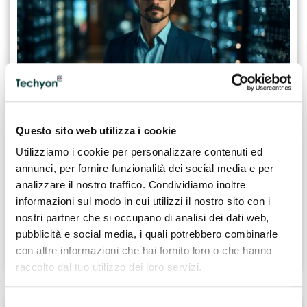
16.04.2026
IT Manager: governance tecnologica,
Questo sito web utilizza i cookie
sicurezza e sviluppo dei sistemi
Utilizziamo i cookie per personalizzare contenuti ed
informativi aziendali.
annunci, per fornire funzionalità dei social media e per
analizzare il nostro traffico. Condividiamo inoltre
L’IT Manager coordina infrastrutture, sicurezza e
informazioni sul modo in cui utilizzi il nostro sito con i
sistemi informativi, garantendo continuità operativa e
nostri partner che si occupano di analisi dei dati web,
sviluppo tecnologico aziendale.
pubblicità e social media, i quali potrebbero combinarle
CONTINUA A LEGGERE
con altre informazioni che hai fornito loro o che hanno
raccolto dal tuo utilizzo dei loro servizi.
Selezione