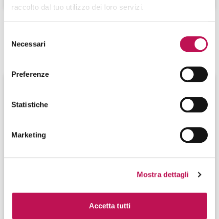
raccolto dal tuo utilizzo dei loro servizi.
Selezione
CANDIDATI
AZIENDE
Necessari
del
consenso
Preferenze
Statistiche
Marketing
Mostra dettagli
23.07.2026
Accetta tutti
System Administrator: gestione delle