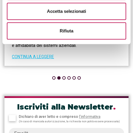
infrastrutture IT, continuità operativa e
resilienza dei sistemi informativi aziendali
Accetta selezionati
Rifiuta
Il System Administrator gestisce infrastrutture IT,
server e reti, garantendo sicurezza, continuità operativa
e affidabilità dei sistemi aziendali.
CONTINUA A LEGGERE
Iscriviti alla Newsletter
.
Dichiaro di aver letto e compreso
l’informativa
(In caso di mancata autorizzazione, la richiesta non potrà essere processata)