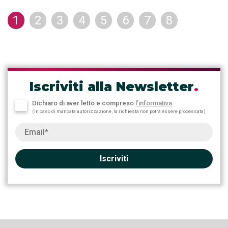
1
2
3
4
5
6
7
8
Iscriviti alla Newsletter
.
Dichiaro di aver letto e compreso
l’informativa
(In caso di mancata autorizzazione, la richiesta non potrà essere processata)
Iscriviti