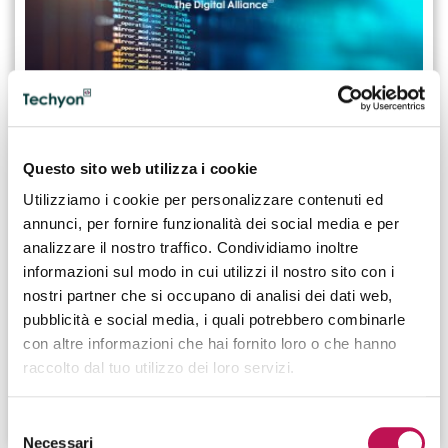
Questo sito web utilizza i cookie
Utilizziamo i cookie per personalizzare contenuti ed
annunci, per fornire funzionalità dei social media e per
24.02.2026
analizzare il nostro traffico. Condividiamo inoltre
Il ruolo e le principali skill del Software
informazioni sul modo in cui utilizzi il nostro sito con i
Engineer
nostri partner che si occupano di analisi dei dati web,
pubblicità e social media, i quali potrebbero combinarle
Il Software Engineer si occupa principalmente di
con altre informazioni che hai fornito loro o che hanno
progettare, sviluppare e aggiornare programmi e
raccolto dal tuo utilizzo dei loro servizi.
applicativi che siano di supporto al business aziendale.
CONTINUA A LEGGERE
Selezione
Necessari
del