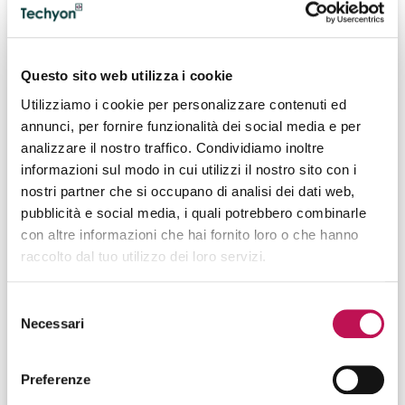
frequentemente
certificazioni di networking
riconosciute a livello internazionale, utili per attestare
competenze pratiche e aggiornate.
Questo sito web utilizza i cookie
Tra le competenze tecniche più richieste rientrano:
Utilizziamo i cookie per personalizzare contenuti ed
annunci, per fornire funzionalità dei social media e per
Progettazione e gestione di reti informatiche
analizzare il nostro traffico. Condividiamo inoltre
complesse;
Conoscenza dei
principali protocolli di
informazioni sul modo in cui utilizzi il nostro sito con i
comunicazione
e delle architetture di rete;
nostri partner che si occupano di analisi dei dati web,
Competenze in
sicurezza di rete e protezione
pubblicità e social media, i quali potrebbero combinarle
dei dati
;
con altre informazioni che hai fornito loro o che hanno
Capacità di configurare dispositivi di rete (router,
raccolto dal tuo utilizzo dei loro servizi.
switch, firewall);
Esperienza nel
monitoraggio delle prestazioni di
Selezione
rete
;
Necessari
Conoscenza dei modelli di
rete in ambienti cloud
del
e ibridi
;
consenso
Capacità di documentazione e gestione delle
Preferenze
configurazioni.