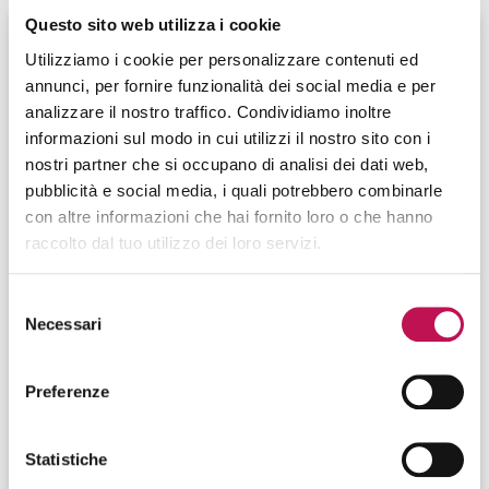
Questo sito web utilizza i cookie
Utilizziamo i cookie per personalizzare contenuti ed
annunci, per fornire funzionalità dei social media e per
analizzare il nostro traffico. Condividiamo inoltre
informazioni sul modo in cui utilizzi il nostro sito con i
nostri partner che si occupano di analisi dei dati web,
pubblicità e social media, i quali potrebbero combinarle
con altre informazioni che hai fornito loro o che hanno
raccolto dal tuo utilizzo dei loro servizi.
Selezione
03.06.2025
Necessari
del
Robotics Engineer: chi è e di cosa si
consenso
occupa
Preferenze
Il Robotics Engineer progetta, costruisce e collauda
macchine capaci di svolgere autonomamente lavori
ripetitivi e faticosi grazie all'uso della programmazione
Statistiche
e dell’Intelligenza Artificiale.