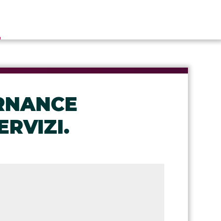
E
RNANCE
RVIZI.