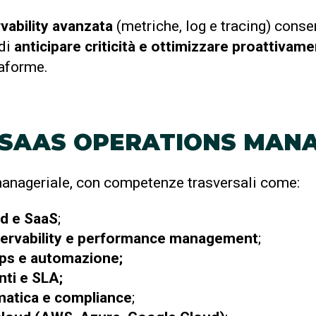
vability avanzata
(metriche, log e tracing) cons
 di
anticipare criticità e ottimizzare proattivamen
taforme.
 SAAS OPERATIONS MAN
-manageriale, con competenze trasversali come:
d e SaaS
;
servability e performance management
;
Ops e automazione;
nti e SLA;
matica e compliance
;