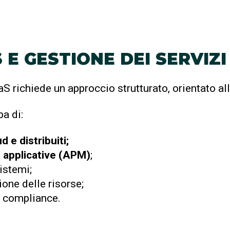
E GESTIONE DEI SERVIZ
S richiede un approccio strutturato, orientato alla
a di:
 e distribuiti;
i applicative (APM)
;
istemi;
ione delle risorse;
a compliance.