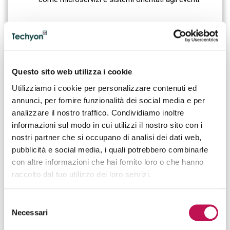
COMPETENZE DEL CLOUD DEVOPS
ENGINEER
Questo sito web utilizza i cookie
Il ruolo richiede una combinazione equilibrata di
Utilizziamo i cookie per personalizzare contenuti ed
competenze tecniche avanzate e capacità trasversali. La
annunci, per fornire funzionalità dei social media e per
formazione di base include spesso una laurea in
analizzare il nostro traffico. Condividiamo inoltre
Informatica
,
Ingegneria Informatica
o discipline STEM,
informazioni sul modo in cui utilizzi il nostro sito con i
accompagnata da una forte esperienza pratica su
ambienti cloud.
nostri partner che si occupano di analisi dei dati web,
pubblicità e social media, i quali potrebbero combinarle
Tra le competenze tecniche più richieste rientrano:
con altre informazioni che hai fornito loro o che hanno
raccolto dal tuo utilizzo dei loro servizi.
Conoscenza delle principali
piattaforme cloud
(AWS, Microsoft Azure, Google Cloud);
Selezione
Esperienza nella gestione di
infrastrutture cloud,
Necessari
del
ibride e multi-cloud
;
Utilizzo di strumenti di
Infrastructure as Code
(ad
consenso