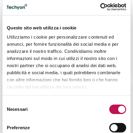
14.10.2025
Business Intelligence e le principali figure
professionali
Questo sito web utilizza i cookie
Utilizziamo i cookie per personalizzare contenuti ed
Per Business Intelligence si intende l’insieme dei
annunci, per fornire funzionalità dei social media e per
processi e delle tecniche utilizzabili al fine di raccogliere
analizzare il nostro traffico. Condividiamo inoltre
e analizzare dati utili al business aziendale.
informazioni sul modo in cui utilizzi il nostro sito con i
CONTINUA A LEGGERE
nostri partner che si occupano di analisi dei dati web,
pubblicità e social media, i quali potrebbero combinarle
con altre informazioni che hai fornito loro o che hanno
raccolto dal tuo utilizzo dei loro servizi.
Selezione
Necessari
del
consenso
Preferenze