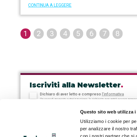
CONTINUA A LEGGERE
1
2
3
4
5
6
7
8
Iscriviti alla Newsletter
.
Dichiaro di aver letto e compreso
l’informativa
(In caso di mancata autorizzazione, la richiesta non potrà essere proce
Questo sito web utilizza i
Utilizziamo i cookie per pe
per analizzare il nostro tra
con i nostri partner che si