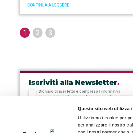
CONTINUA A LEGGERE
1
2
3
Iscriviti alla Newsletter
.
Dichiaro di aver letto e compreso
l’informativa
(In caso di mancata autorizzazione, la richiesta non potrà essere proce
Questo sito web utilizza i
Utilizziamo i cookie per pe
per analizzare il nostro tra
con i nostri partner che si