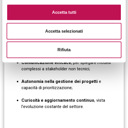
Familiarità con ambiti specifici
come Natural
Language Processing (NLP) o Computer Vision.
Accetta tutti
Problem solving analitico
e orientamento alla
performance;
Accetta selezionati
Capacità di lavorare in team interdisciplinari
,
Rifiuta
anche in contesti Agile;
Comunicazione efficace
, per spiegare modelli
complessi a stakeholder non tecnici;
Autonomia nella gestione dei progetti
e
capacità di prioritizzazione;
Curiosità e aggiornamento continuo
, vista
l’evoluzione costante del settore.