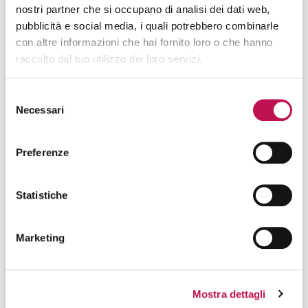
Programmazione avanzata
in linguaggi come
nostri partner che si occupano di analisi dei dati web,
Python, Java, C++ e conoscenza delle best
pubblicità e social media, i quali potrebbero combinarle
practice di Software Engineering;
con altre informazioni che hai fornito loro o che hanno
raccolto dal tuo utilizzo dei loro servizi.
Utilizzo di framework di sviluppo
: TensorFlow,
PyTorch, Scikit-learn;
Selezione
Esperienza con strumenti di analisi dei dati
:
Necessari
del
Pandas, NumPy, Jupyter Notebook;
consenso
Preferenze
Competenza nell’uso di piattaforme di Cloud
Computing
come AWS, Google Cloud Platform o
Azure;
Statistiche
Nozioni di matematica applicata, algebra
lineare e statistica
;
Marketing
Conoscenza di tecniche di MLOps
, per
automatizzare il ciclo di vita dei modelli (CI/CD,
versionamento modelli, monitoraggio);
Mostra dettagli