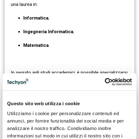
una laurea in:
Informatica
;
Ingegneria Informatica
;
Matematica
.
In seguito agli studi accademici, è possibile specializzarsi
in ambiti particolari, grazie a
Master o corsi dedicati
.
Generalmente, le skill possedute dal
Machine Learning
Engineer
sono le seguenti:
Questo sito web utilizza i cookie
Utilizziamo i cookie per personalizzare contenuti ed
Solida conoscenza del Machine Learning
:
algoritmi supervisionati, non supervisionati,
annunci, per fornire funzionalità dei social media e per
reinforcement learning;
analizzare il nostro traffico. Condividiamo inoltre
informazioni sul modo in cui utilizzi il nostro sito con i