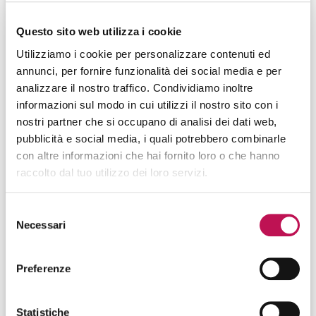
3
autonomamente attraverso l’
esperienza
.
Questo sito web utilizza i cookie
MACHINE LEARNING SCIENTIST E
Utilizziamo i cookie per personalizzare contenuti ed
MACHINE LEARNING ENGINEER:
annunci, per fornire funzionalità dei social media e per
FORMAZIONE E SOFT SKILLS
analizzare il nostro traffico. Condividiamo inoltre
informazioni sul modo in cui utilizzi il nostro sito con i
Entrambe le figure devono possedere una profonda
nostri partner che si occupano di analisi dei dati web,
conoscenza in ambito Machine Learning, un’ottima
pubblicità e social media, i quali potrebbero combinarle
conoscenza dei linguaggi di programmazione quali
con altre informazioni che hai fornito loro o che hanno
Python
,
Java
,
R
,
C++
,
C
,
JavaScript
,
Scala
,
Julia
, una
raccolto dal tuo utilizzo dei loro servizi.
laurea STEM con specializzazione in ambito informatico,
forti capacità analitiche ed esperienza nel campo delle
reti neurali
.
Selezione
Necessari
del
Per via della forte dipendenza che le caratterizza, queste
consenso
due figure professionali devono necessariamente
Preferenze
possedere buone
capacità comunicative
, doti intuitive
per comprendere i modelli, versatilità e
propensione allo
studio
.
Statistiche