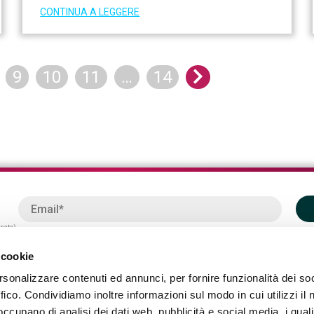
CONTINUA A LEGGERE
Next
9
10
11
…
14
ssata)
 cookie
rsonalizzare contenuti ed annunci, per fornire funzionalità dei so
ffico. Condividiamo inoltre informazioni sul modo in cui utilizzi il 
 occupano di analisi dei dati web, pubblicità e social media, i qual