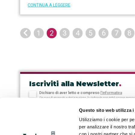
CONTINUA A LEGGERE
Previous
1
2
3
4
5
6
7
8
Iscriviti alla Newsletter
.
Dichiaro di aver letto e compreso
l’informativa
(In caso di mancata autorizzazione, la richiesta non potrà essere proce
Questo sito web utilizza i
Utilizziamo i cookie per pe
per analizzare il nostro tra
con i nostri partner che si