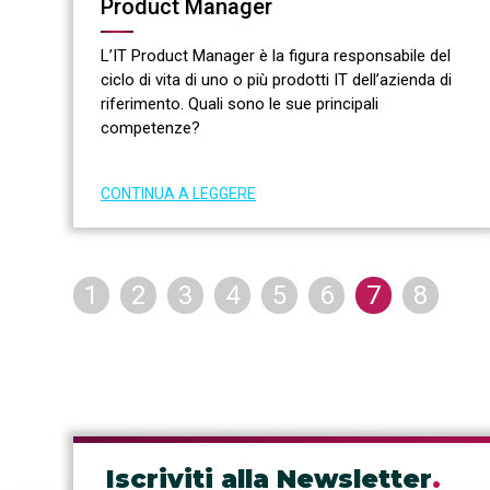
Product Manager
L’IT Product Manager è la figura responsabile del
ciclo di vita di uno o più prodotti IT dell’azienda di
riferimento. Quali sono le sue principali
competenze?
CONTINUA A LEGGERE
1
2
3
4
5
6
7
8
Iscriviti alla Newsletter
.