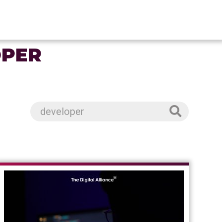
E
OPER