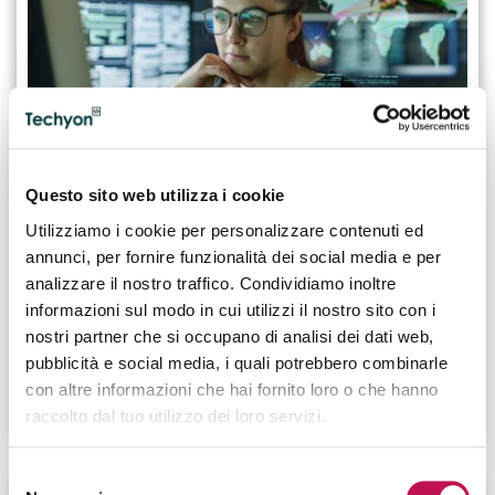
Questo sito web utilizza i cookie
10.08.2023
Chi è il System Analyst e di cosa si occupa
Utilizziamo i cookie per personalizzare contenuti ed
in azienda
annunci, per fornire funzionalità dei social media e per
analizzare il nostro traffico. Condividiamo inoltre
Il System Analyst si occupa di analizzare i sistemi
informazioni sul modo in cui utilizzi il nostro sito con i
informativi aziendali al fine di migliorarne le prestazioni.
nostri partner che si occupano di analisi dei dati web,
Quali sono le sue principali skill?
pubblicità e social media, i quali potrebbero combinarle
con altre informazioni che hai fornito loro o che hanno
CONTINUA A LEGGERE
raccolto dal tuo utilizzo dei loro servizi.
Selezione