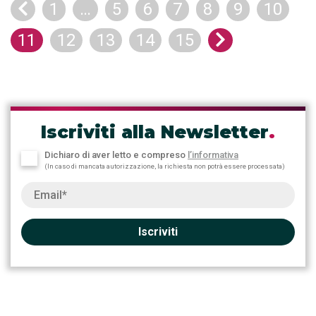
Previous
1
…
5
6
7
8
9
10
Next
11
12
13
14
15
Iscriviti alla Newsletter
.
Dichiaro di aver letto e compreso
l’informativa
(In caso di mancata autorizzazione, la richiesta non potrà essere processata)
Iscriviti