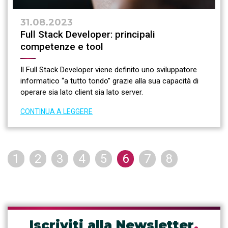
31.08.2023
Full Stack Developer: principali
competenze e tool
Il Full Stack Developer viene definito uno sviluppatore
informatico “a tutto tondo” grazie alla sua capacità di
operare sia lato client sia lato server.
CONTINUA A LEGGERE
1
2
3
4
5
6
7
8
Iscriviti alla Newsletter
.