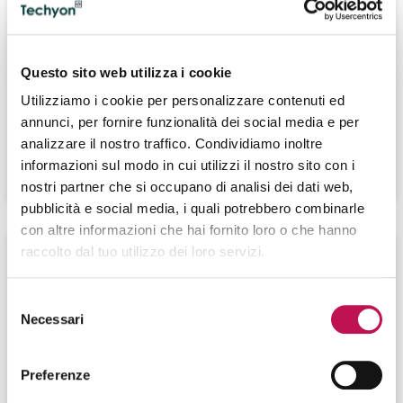
09.11.2023
Principali task e skill del Cloud Specialist
Questo sito web utilizza i cookie
Il Cloud Specialist è una figura esperta nei processi di
Utilizziamo i cookie per personalizzare contenuti ed
migrazione delle attività IT in ambienti Cloud. Quali sono
annunci, per fornire funzionalità dei social media e per
i suoi principali compiti?
analizzare il nostro traffico. Condividiamo inoltre
informazioni sul modo in cui utilizzi il nostro sito con i
CONTINUA A LEGGERE
nostri partner che si occupano di analisi dei dati web,
pubblicità e social media, i quali potrebbero combinarle
con altre informazioni che hai fornito loro o che hanno
raccolto dal tuo utilizzo dei loro servizi.
Selezione
Necessari
del
consenso
Preferenze