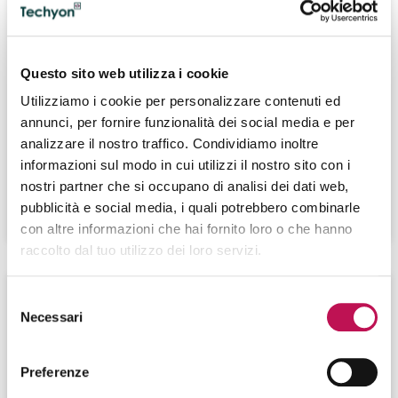
22.06.2023
Questo sito web utilizza i cookie
IT Project Manager: principali
responsabilità e skill
Utilizziamo i cookie per personalizzare contenuti ed
annunci, per fornire funzionalità dei social media e per
L’IT Project Manager è il professionista responsabile
analizzare il nostro traffico. Condividiamo inoltre
dei progetti IT aziendali. Egli sovrintende tali progetti in
informazioni sul modo in cui utilizzi il nostro sito con i
ogni loro fase di sviluppo e installazione.
nostri partner che si occupano di analisi dei dati web,
pubblicità e social media, i quali potrebbero combinarle
CONTINUA A LEGGERE
con altre informazioni che hai fornito loro o che hanno
raccolto dal tuo utilizzo dei loro servizi.
Selezione
Necessari
del
consenso
Preferenze