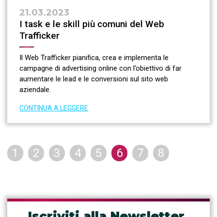
21.03.2023
I task e le skill più comuni del Web
Trafficker
Il Web Trafficker pianifica, crea e implementa le
campagne di advertising online con l’obiettivo di far
aumentare le lead e le conversioni sul sito web
aziendale.
CONTINUA A LEGGERE
1
2
3
4
5
6
7
8
Iscriviti alla Newsletter
.