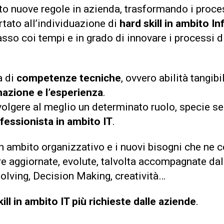
o nuove regole in azienda, trasformando i proces
rtato all’individuazione di
hard skill in ambito 
sso coi tempi e in grado di innovare i processi di
a di
competenze tecniche
, ovvero abilità tangib
azione e l’esperienza
.
volgere al meglio un determinato ruolo, specie 
fessionista in ambito IT
.
in ambito organizzativo e i nuovi bisogni che ne
re aggiornate, evolute, talvolta accompagnate da
olving, Decision Making, creatività…
ill in ambito IT più richieste dalle aziende
.